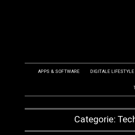
Ga
naar
de
inhoud
APPS & SOFTWARE
DIGITALE LIFESTYLE
Categorie:
Tec