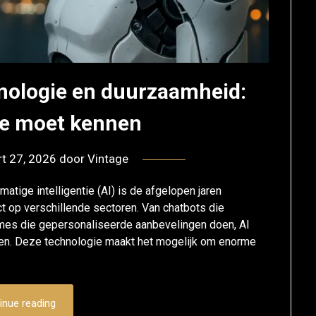
nologie en duurzaamheid:
 je moet kennen
t 27, 2026
door
Vintage
atige intelligentie (AI) is de afgelopen jaren
t op verschillende sectoren. Van chatbots die
tmes die gepersonaliseerde aanbevelingen doen, AI
ren. Deze technologie maakt het mogelijk om enorme
inue reading