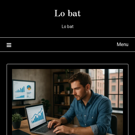
Ga
Lo bat
naar
de
inhoud
Lo bat
Menu