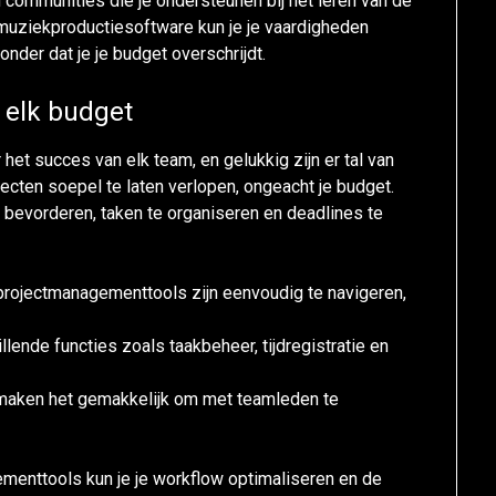
en communities die je ondersteunen bij het leren van de
 muziekproductiesoftware kun je je vaardigheden
onder dat je je budget overschrijdt.
 elk budget
het succes van elk team, en gelukkig zijn er tal van
jecten soepel te laten verlopen, ongeacht je budget.
bevorderen, taken te organiseren en deadlines te
s projectmanagementtools zijn eenvoudig te navigeren,
illende functies zoals taakbeheer, tijdregistratie en
aken het gemakkelijk om met teamleden te
menttools kun je je workflow optimaliseren en de